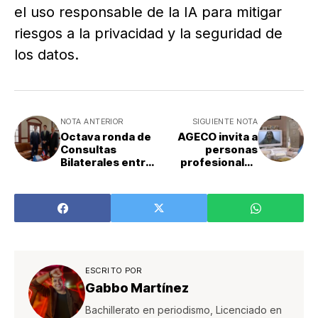
el uso responsable de la IA para mitigar
riesgos a la privacidad y la seguridad de
los datos.
NOTA ANTERIOR
SIGUIENTE NOTA
Octava ronda de
AGECO invita a
Consultas
personas
Bilaterales entre
profesionales
la Unión Europea
con licenciatura a
y Costa Rica: Un
donar su
hito en la
conocimiento en
cooperación
el programa Sigo
mutua
Vigente+45
ESCRITO POR
Gabbo Martínez
Bachillerato en periodismo, Licenciado en