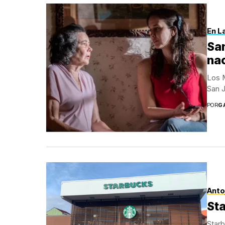
En L
San
na
Los M
San J
POR
G
Anto
Sta
Starb