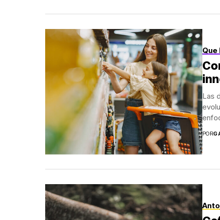
Que 
Con
in
Las d
evol
enfoc
POR
G
Anto