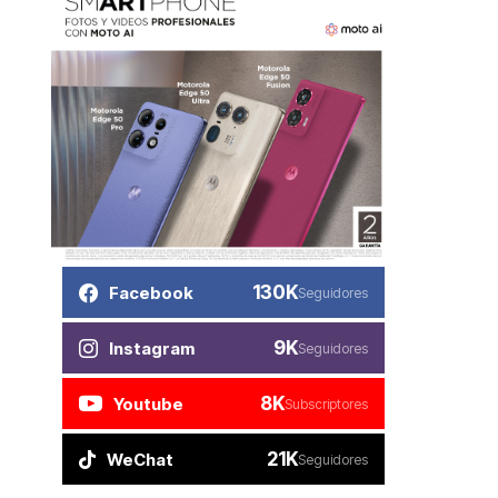
130K
Facebook
Seguidores
9K
Instagram
Seguidores
8K
Youtube
Subscriptores
21K
WeChat
Seguidores