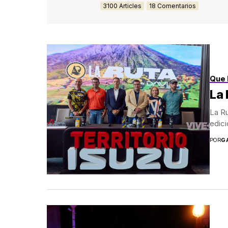
3100 Articles
18 Comentarios
Que 
La 
La Ru
edici
POR
G