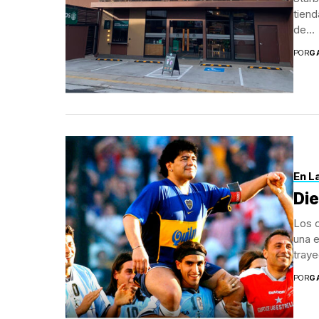
tiend
de...
POR
G
En L
Die
Los c
una e
traye
POR
G