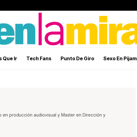
 Que Ir
Tech Fans
Punto De Giro
Sexo En Pija
o en producción audiovisual y Master en Dirección y