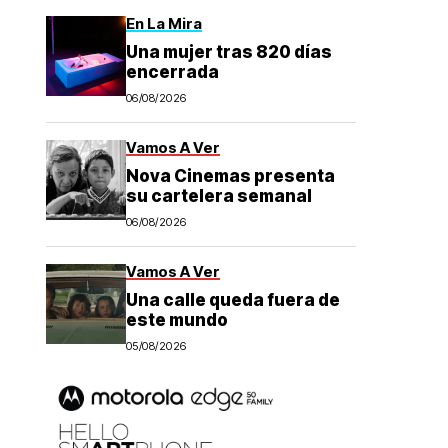
En La Mira
Una mujer tras 820 días
encerrada
06/08/2026
Vamos A Ver
Nova Cinemas presenta
su cartelera semanal
06/08/2026
Vamos A Ver
Una calle queda fuera de
este mundo
05/08/2026