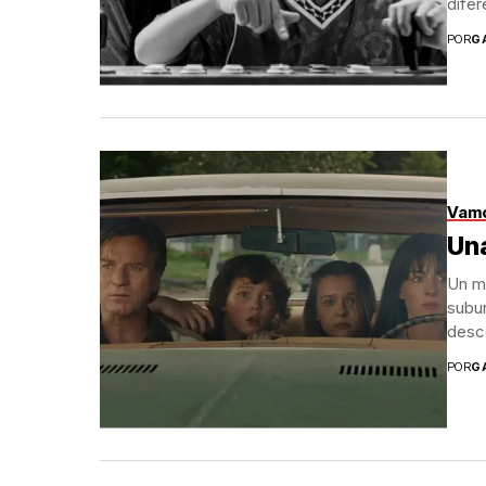
difer
POR
G
Vamo
Una
Un mi
subur
desc
POR
G