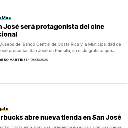
a Mira
 José será protagonista del cine
cional
useos del Banco Central de Costa Rica y la Municipalidad de
osé presentan San José en Pantalla, un ciclo gratuito que...
ABBO MARTÍNEZ
05/08/2026
jate
rbucks abre nueva tienda en San José
ucks Costa Rica amplía su presencia en el país con una nueva