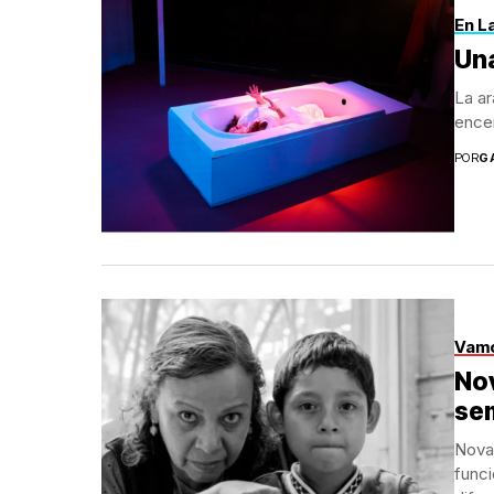
En L
Una
La ar
encer
POR
G
Vamo
Nov
se
Nova
funci