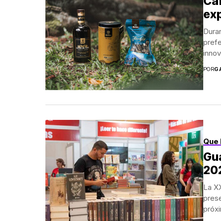
Caf
ex
Duran
pref
innov
POR
G
Que 
Gua
20
La XX
prese
próxi