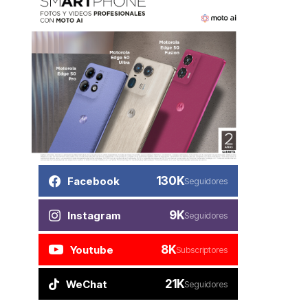
130K
Facebook
Seguidores
9K
Instagram
Seguidores
8K
Youtube
Subscriptores
21K
WeChat
Seguidores