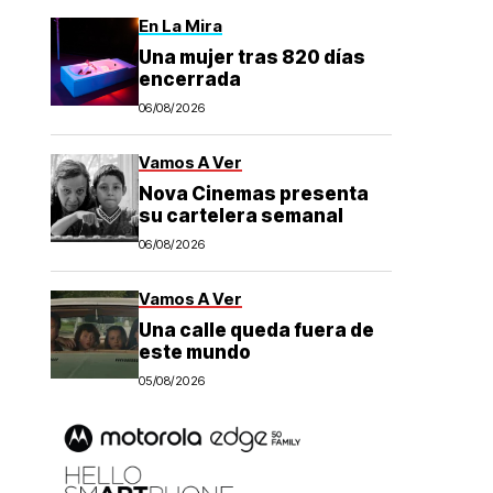
En La Mira
Una mujer tras 820 días
encerrada
06/08/2026
Vamos A Ver
Nova Cinemas presenta
su cartelera semanal
06/08/2026
Vamos A Ver
Una calle queda fuera de
este mundo
05/08/2026