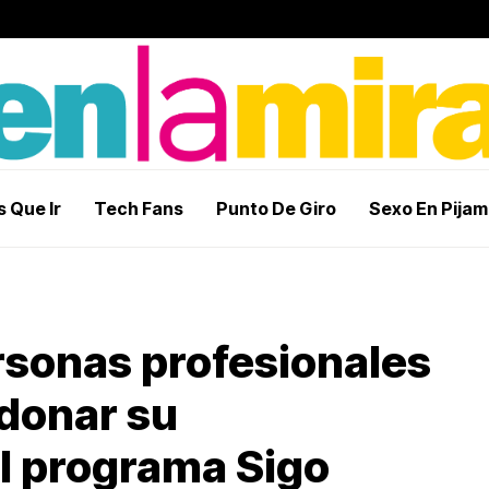
 Que Ir
Tech Fans
Punto De Giro
Sexo En Pija
rsonas profesionales
 donar su
l programa Sigo