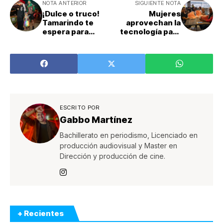
NOTA ANTERIOR
SIGUIENTE NOTA
¡Dulce o truco!
Mujeres
Tamarindo te
aprovechan la
espera para
tecnología para
celebrar
generar
Halloween
oportunidades e
ingresos con sus
motocicletas
ESCRITO POR
Gabbo Martínez
Bachillerato en periodismo, Licenciado en
producción audiovisual y Master en
Dirección y producción de cine.
+ Recientes