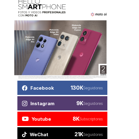
130K
Facebook
Seguidores
9K
Instagram
Seguidores
8K
Youtube
Subscriptores
21K
WeChat
Seguidores