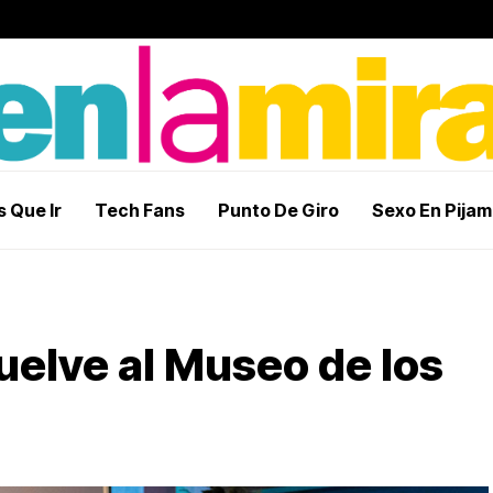
 Que Ir
Tech Fans
Punto De Giro
Sexo En Pija
vuelve al Museo de los