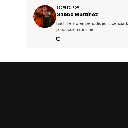
ESCRITO POR
Gabbo Martínez
Bachillerato en periodismo, Licenciad
producción de cine.