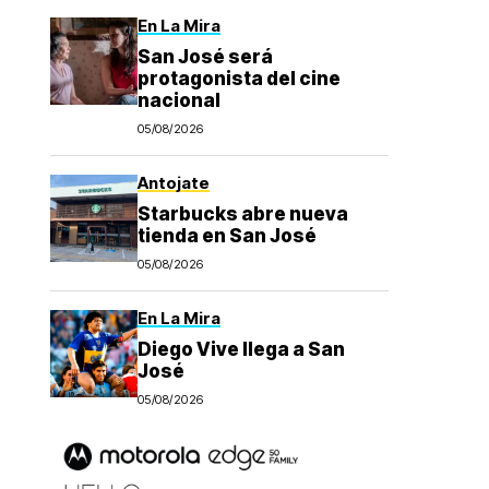
En La Mira
San José será
protagonista del cine
nacional
05/08/2026
Antojate
Starbucks abre nueva
tienda en San José
05/08/2026
En La Mira
Diego Vive llega a San
José
05/08/2026