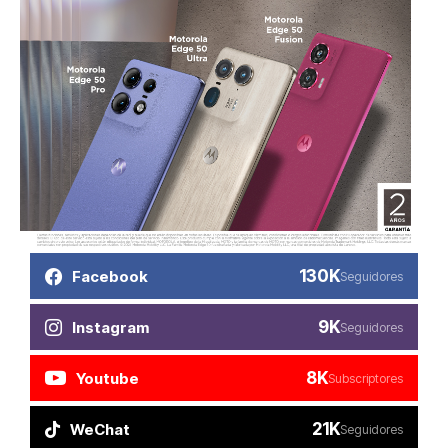
130K
Facebook
Seguidores
9K
Instagram
Seguidores
8K
Youtube
Subscriptores
21K
WeChat
Seguidores