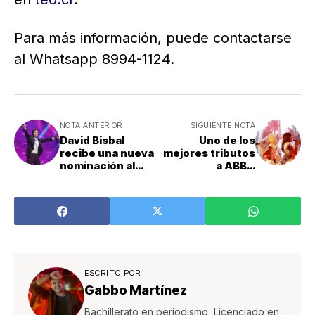
Para más información, puede contactarse
al Whatsapp 8994-1124.
NOTA ANTERIOR
SIGUIENTE NOTA
David Bisbal
Uno de los
recibe una nueva
mejores tributos
nominación al
a ABBA
Latin Grammy
presentará su
"Mejor canción
espectáculo en
pop" con "Ahora"
Costa Rica
ESCRITO POR
Gabbo Martínez
Bachillerato en periodismo, Licenciado en