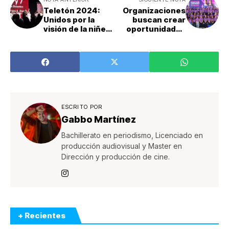
Teletón 2024:
Organizaciones
Unidos por la
buscan crear
visión de la niñez
oportunidades
costarricense
para mujeres
adolescentes en
carreras STEM
ESCRITO POR
Gabbo Martínez
Bachillerato en periodismo, Licenciado en
producción audiovisual y Master en
Dirección y producción de cine.
+ Recientes