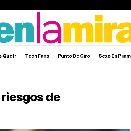
 Que Ir
Tech Fans
Punto De Giro
Sexo En Pija
 riesgos de