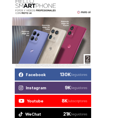
130K
Facebook
Seguidores
9K
Instagram
Seguidores
8K
Youtube
Subscriptores
21K
WeChat
Seguidores