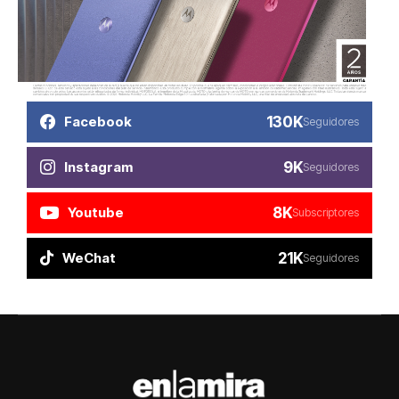
130K
Facebook
Seguidores
9K
Instagram
Seguidores
8K
Youtube
Subscriptores
21K
WeChat
Seguidores