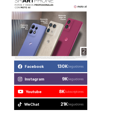
130K
Facebook
Seguidores
9K
Instagram
Seguidores
8K
Youtube
Subscriptores
21K
WeChat
Seguidores