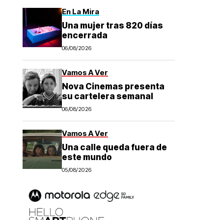
En La Mira
Una mujer tras 820 días
encerrada
06/08/2026
Vamos A Ver
Nova Cinemas presenta
su cartelera semanal
06/08/2026
Vamos A Ver
Una calle queda fuera de
este mundo
05/08/2026