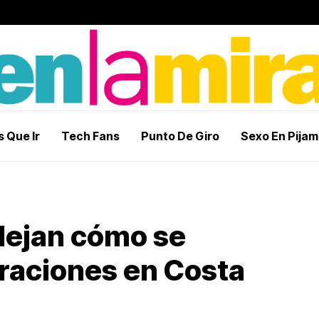
 Que Ir
Tech Fans
Punto De Giro
Sexo En Pija
flejan cómo se
raciones en Costa