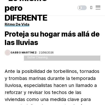
Ritmo De Vida
Proteja su hogar más allá de
las lluvias
Rain Gutter Cleaning from Leaves in Autumn with
hand. Roof Gutter Cleaning Tips. Clean Your Gutters
GABBO MARTÍNEZ
22/06/2026
Before They Clean Out Your Wallet. Step by Step.
Gutter Cleaning.
Ante la posibilidad de torbellinos, tornados
y trombas marinas durante la temporada
lluviosa, especialistas hacen un llamado a
reforzar y revisar los techos de las
viviendas como una medida clave para