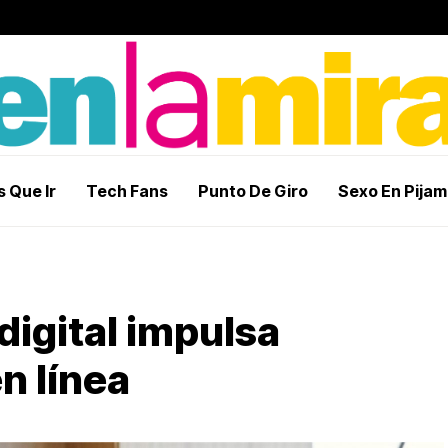
 Que Ir
Tech Fans
Punto De Giro
Sexo En Pija
digital impulsa
n línea