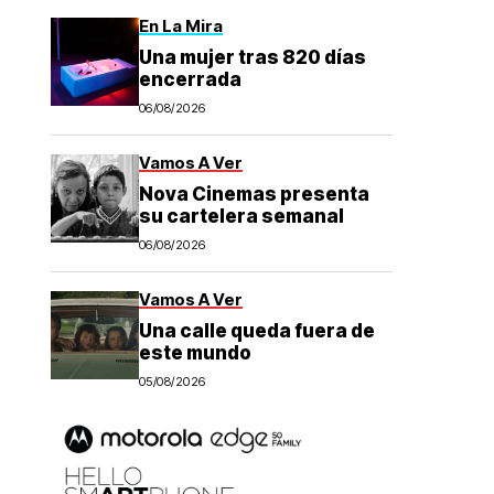
En La Mira
Una mujer tras 820 días
encerrada
06/08/2026
Vamos A Ver
Nova Cinemas presenta
su cartelera semanal
06/08/2026
Vamos A Ver
Una calle queda fuera de
este mundo
05/08/2026