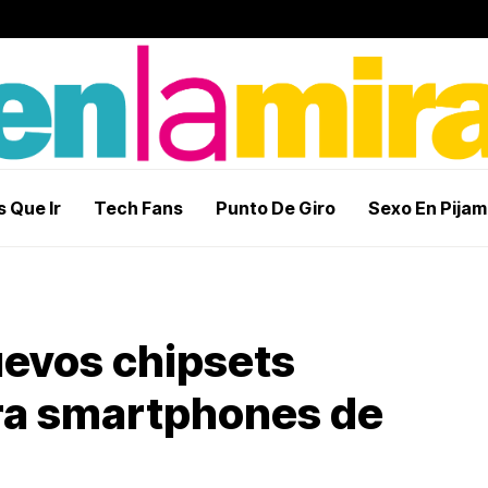
 Que Ir
Tech Fans
Punto De Giro
Sexo En Pija
evos chipsets
ara smartphones de