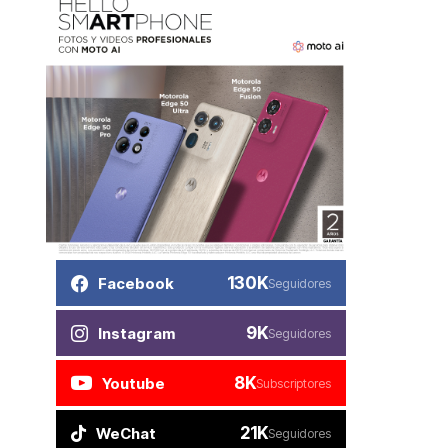
130K
Facebook
Seguidores
9K
Instagram
Seguidores
8K
Youtube
Subscriptores
21K
WeChat
Seguidores