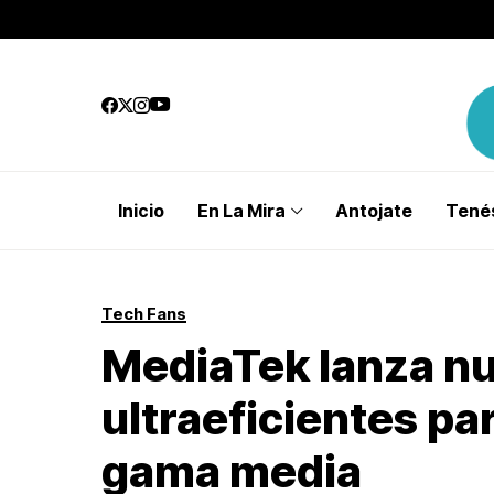
Inicio
En La Mira
Antojate
Tenés
Tech Fans
MediaTek lanza nu
ultraeficientes p
gama media