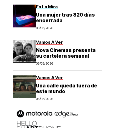
En La Mira
Una mujer tras 820 días
encerrada
06/08/2026
Vamos A Ver
Nova Cinemas presenta
su cartelera semanal
06/08/2026
Vamos A Ver
Una calle queda fuera de
este mundo
05/08/2026