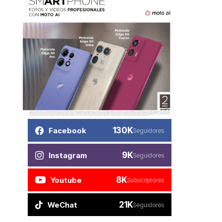
130K
Facebook
Seguidores
9K
Instagram
Seguidores
8K
Youtube
Subscriptores
21K
WeChat
Seguidores