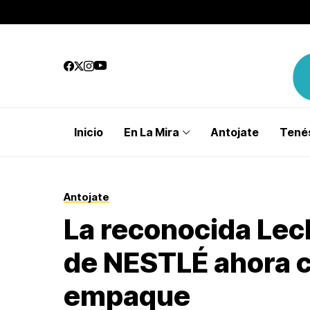
Inicio
En La Mira
Antojate
Tenés
Antojate
La reconocida Le
de NESTLÉ ahora c
empaque