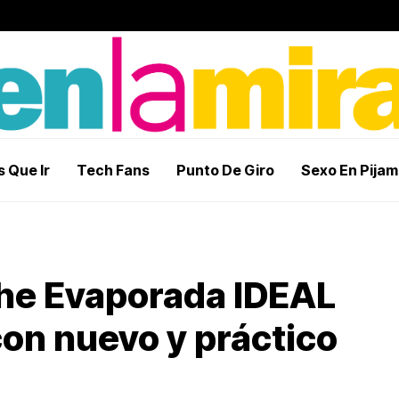
 Que Ir
Tech Fans
Punto De Giro
Sexo En Pija
che Evaporada IDEAL
on nuevo y práctico