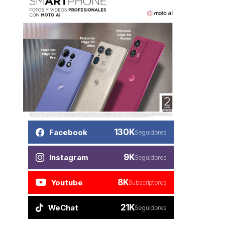
130K
Facebook
Seguidores
9K
Instagram
Seguidores
8K
Youtube
Subscriptores
21K
WeChat
Seguidores