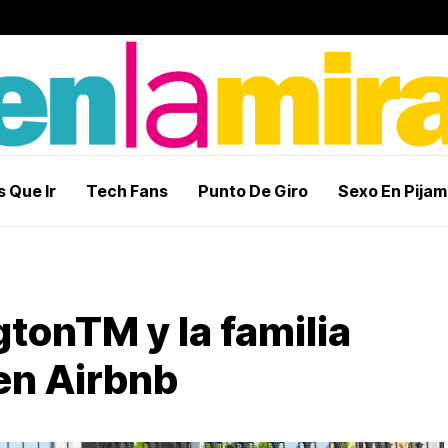
 Que Ir
Tech Fans
Punto De Giro
Sexo En Pija
tonTM y la familia
en Airbnb