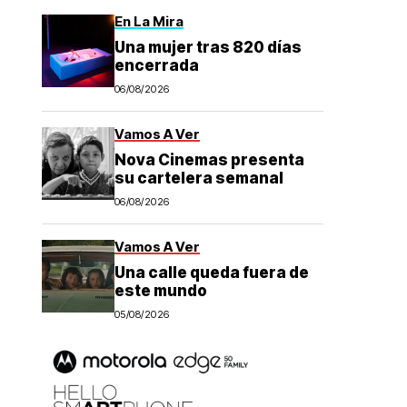
En La Mira
Una mujer tras 820 días
encerrada
06/08/2026
Vamos A Ver
Nova Cinemas presenta
su cartelera semanal
06/08/2026
Vamos A Ver
Una calle queda fuera de
este mundo
05/08/2026