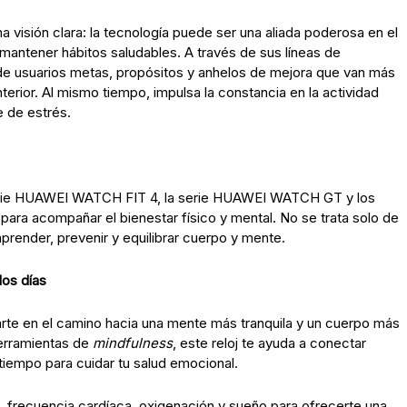
visión clara: la tecnología puede ser una aliada poderosa en el
antener hábitos saludables. A través de sus líneas de
 de usuarios metas, propósitos y anhelos de mejora que van más
nterior. Al mismo tiempo, impulsa la constancia en la actividad
e de estrés.
erie HUAWEI WATCH FIT 4, la serie HUAWEI WATCH GT y los
a acompañar el bienestar físico y mental. No se trata solo de
render, prevenir y equilibrar cuerpo y mente.
los días
e en el camino hacia una mente más tranquila y un cuerpo más
herramientas de
mindfulness
, este reloj te ayuda a conectar
tiempo para cuidar tu salud emocional.
, frecuencia cardíaca, oxigenación y sueño para ofrecerte una