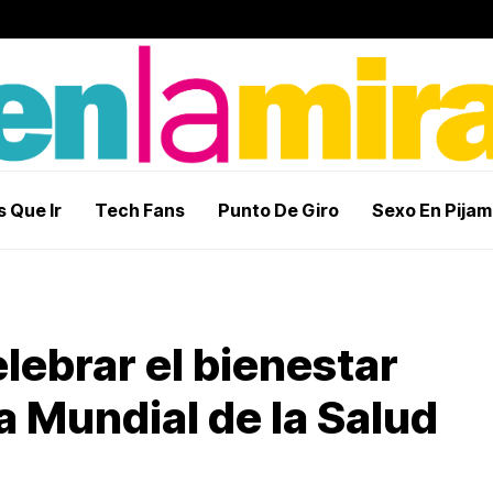
 Que Ir
Tech Fans
Punto De Giro
Sexo En Pija
lebrar el bienestar
a Mundial de la Salud