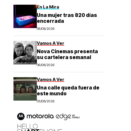
En La Mira
Una mujer tras 820 días
encerrada
06/08/2026
Vamos A Ver
Nova Cinemas presenta
su cartelera semanal
06/08/2026
Vamos A Ver
Una calle queda fuera de
este mundo
05/08/2026