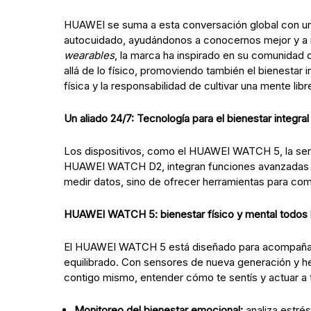
HUAWEI se suma a esta conversación global con una 
autocuidado, ayudándonos a conocernos mejor y a m
wearables
, la marca ha inspirado en su comunidad
allá de lo físico, promoviendo también el bienestar i
física y la responsabilidad de cultivar una mente libr
Un aliado 24/7: Tecnología para el bienestar integral
Los dispositivos, como el HUAWEI WATCH 5, la s
HUAWEI WATCH D2, integran funciones avanzadas par
medir datos, sino de ofrecer herramientas para comp
HUAWEI WATCH 5: bienestar físico y mental todos 
El HUAWEI WATCH 5 está diseñado para acompañart
equilibrado. Con sensores de nueva generación y 
contigo mismo, entender cómo te sentís y actuar a 
Monitoreo del bienestar emocional:
analiza estrés