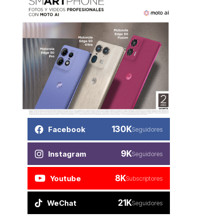
130K
Facebook
Seguidores
9K
Instagram
Seguidores
8K
Youtube
Subscriptores
21K
WeChat
Seguidores