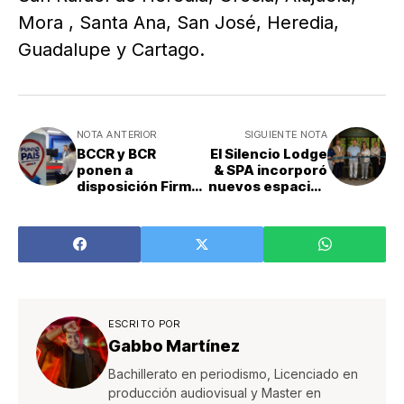
Mora , Santa Ana, San José, Heredia,
Guadalupe y Cartago.
NOTA ANTERIOR
SIGUIENTE NOTA
BCCR y BCR
El Silencio Lodge
ponen a
& SPA incorporó
disposición Firma
nuevos espacios
Digital Móvil en
sostenibles que
todo el país
elevan su
experiencia de
turismo
regenerativo y de
lujo
ESCRITO POR
Gabbo Martínez
Bachillerato en periodismo, Licenciado en
producción audiovisual y Master en