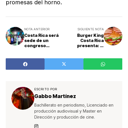
promesas del horno.
NOTA ANTERIOR
SIGUIENTE NOTA
Costa Rica será
Burger King
sede de un
Costa Rica
congreso
presenta: El
gratuito para el
Mejor WHOPPER®
ecosistema
de la Historia
veterinario
ESCRITO POR
Gabbo Martínez
Bachillerato en periodismo, Licenciado en
producción audiovisual y Master en
Dirección y producción de cine.