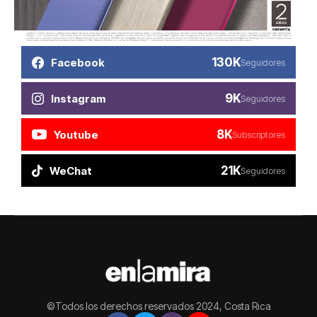
130K
Facebook
Seguidores
9K
Instagram
Seguidores
8K
Youtube
Subscriptores
21K
WeChat
Seguidores
©Todos los derechos reservados 2024, Costa Rica