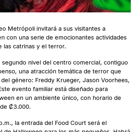
 Metrópoli invitará a sus visitantes a
en con una serie de emocionantes actividades
as catrinas y el terror.
l segundo nivel del centro comercial, contiguo
penso, una atracción temática de terror que
s del género: Freddy Krueger, Jason Voorhees,
ste evento familiar está diseñado para
oween en un ambiente único, con horario de
 de ₡3.000.
 p.m., la entrada del Food Court será el
al de Halloween para los más pequeños. Habrá