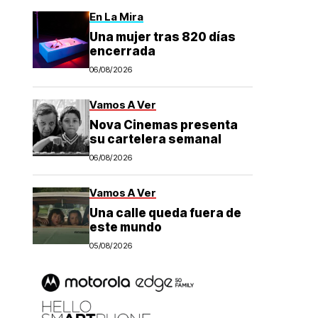
En La Mira
Una mujer tras 820 días
encerrada
06/08/2026
Vamos A Ver
Nova Cinemas presenta
su cartelera semanal
06/08/2026
Vamos A Ver
Una calle queda fuera de
este mundo
05/08/2026