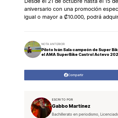
Desde el 21 de octubre hasta el 15 d
aniversario con una promoción especi
igual o mayor a ₡10.000, podrá adquir
NOTA ANTERIOR
Piloto Iván Sala campeón de Super Bi
el AMA SuperBike Castrol Actevo 20
Compartir
ESCRITO POR
Gabbo Martínez
Bachillerato en periodismo, Licenciad