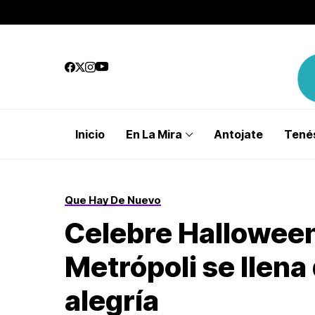
Inicio
En La Mira
Antojate
Tenés
Que Hay De Nuevo
Celebre Halloween
Metrópoli se llena
alegría