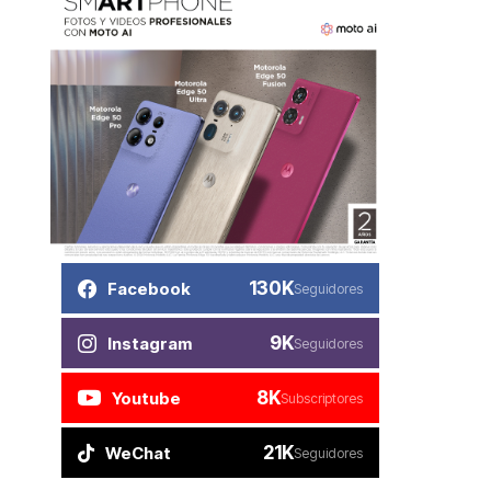
130K
Facebook
Seguidores
9K
Instagram
Seguidores
8K
Youtube
Subscriptores
21K
WeChat
Seguidores