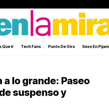
 Que Ir
Tech Fans
Punto De Giro
Sexo En Pija
 a lo grande: Paseo
 de suspenso y