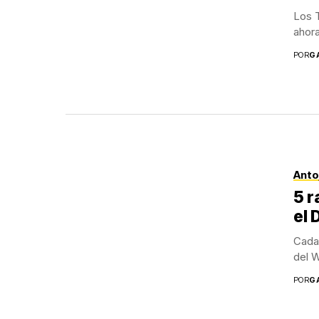
Los T
ahora
POR
G
Anto
5 r
el 
Cada 
del W
POR
G