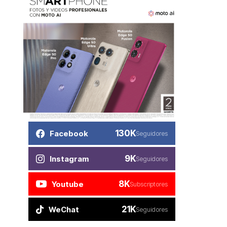
130K
Facebook
Seguidores
9K
Instagram
Seguidores
8K
Youtube
Subscriptores
21K
WeChat
Seguidores