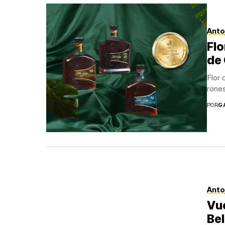
Anto
Flo
de
Flor 
rones
POR
G
Anto
Vue
Bel