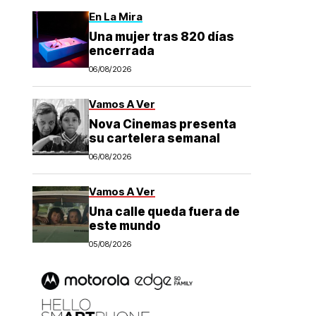
En La Mira
Una mujer tras 820 días
encerrada
06/08/2026
Vamos A Ver
Nova Cinemas presenta
su cartelera semanal
06/08/2026
Vamos A Ver
Una calle queda fuera de
este mundo
05/08/2026