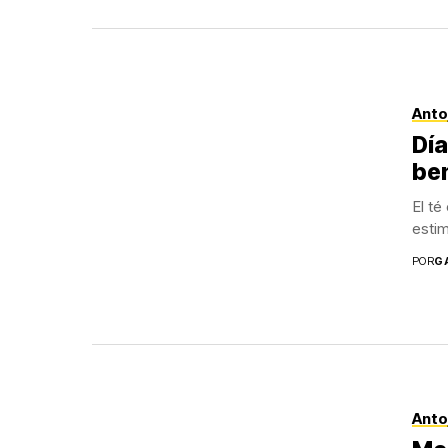
Anto
Día
ben
El té
esti
POR
G
Anto