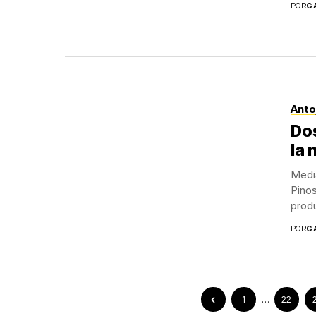
POR
G
Anto
Dos
la 
Medi
Pinos
produ
POR
G
1
…
22