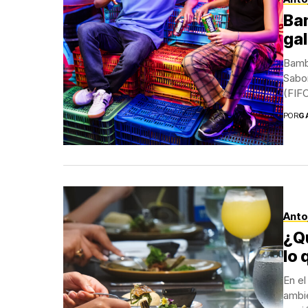
Ba
ga
Bamb
Sabo
(FIFC
POR
G
Anto
¿Q
lo
En el
ambi