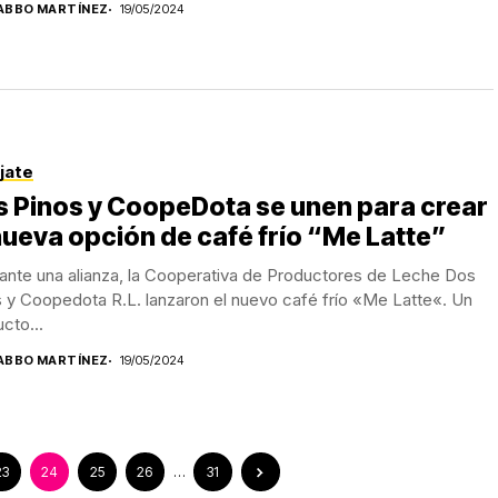
ABBO MARTÍNEZ
19/05/2024
jate
 Pinos y CoopeDota se unen para crear
nueva opción de café frío “Me Latte”
ante una alianza, la Cooperativa de Productores de Leche Dos
 y Coopedota R.L. lanzaron el nuevo café frío «Me Latte«. Un
cto...
ABBO MARTÍNEZ
19/05/2024
23
24
25
26
…
31