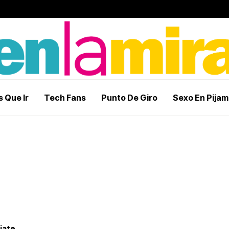
 Que Ir
Tech Fans
Punto De Giro
Sexo En Pija
jate