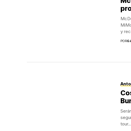
Mc
pr
McDo
MiMc
y rec
POR
G
Anto
Cos
Bu
Serán
segu
tour..