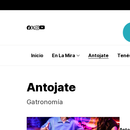
Inicio
En La Mira
Antojate
Tenés
Antojate
Gatronomía
Anto