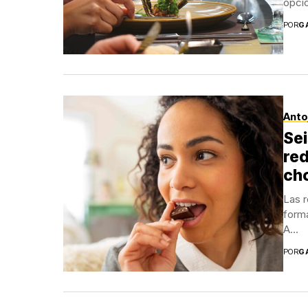
opció
POR
G
Anto
Sei
red
ch
Las r
form
A...
POR
G