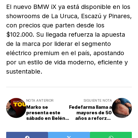
El nuevo BMW iX ya está disponible en los
showrooms de La Uruca, Escazú y Pinares,
con precios que parten desde los
$102.000. Su llegada refuerza la apuesta
de la marca por liderar el segmento
eléctrico premium en el país, apostando
por un estilo de vida moderno, eficiente y
sustentable.
NOTA ANTERIOR
SIGUIENTE NOTA
Marko se
Fedefarma llama a
presenta este
mayores de 50
sábado en Belén
años a reforzar
con show de
prevención del
humor y talento
herpes zóster y
local
otras