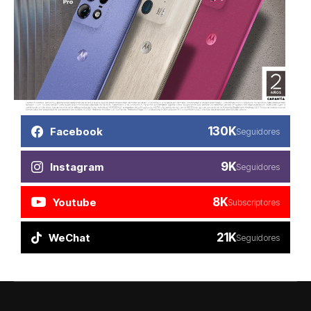
130K
Facebook
Seguidores
9K
Instagram
Seguidores
8K
Youtube
Subscriptores
21K
WeChat
Seguidores