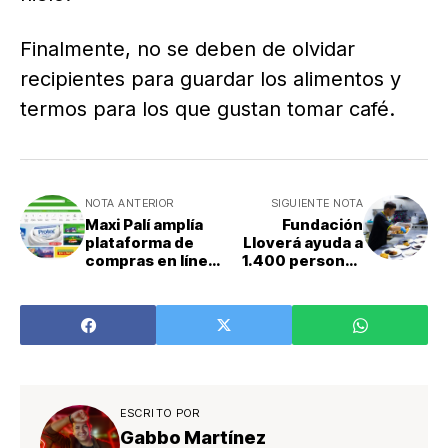
Finalmente, no se deben de olvidar
recipientes para guardar los alimentos y
termos para los que gustan tomar café.
NOTA ANTERIOR
SIGUIENTE NOTA
Maxi Palí amplía
Fundación
plataforma de
Lloverá ayuda a
compras en línea
1.400 personas
a 8 tiendas
mensuales
gracias a
donación de pollo
frito
ESCRITO POR
Gabbo Martínez