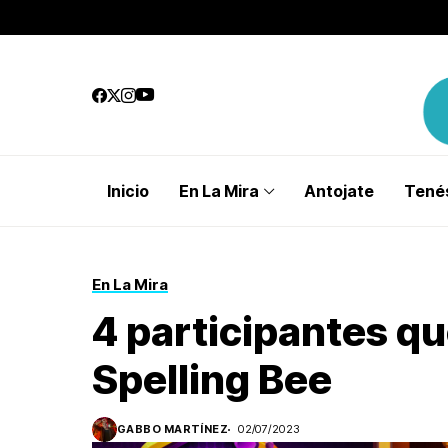
Inicio
En La Mira
Antojate
Tenés
En La Mira
4 participantes q
Spelling Bee
GABBO MARTÍNEZ
02/07/2023