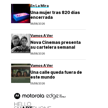
En La Mira
Una mujer tras 820 días
encerrada
06/08/2026
Vamos A Ver
Nova Cinemas presenta
su cartelera semanal
06/08/2026
Vamos A Ver
Una calle queda fuera de
este mundo
05/08/2026