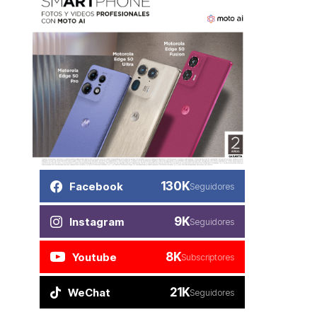
130K
Facebook
Seguidores
9K
Instagram
Seguidores
8K
Youtube
Subscriptores
21K
WeChat
Seguidores