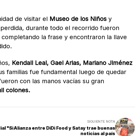
idad de visitar el
Museo de los Niños
y
 perdida, durante todo el recorrido fueron
completando la frase y encontraron la llave
ido.
ños,
Kendall Leal, Gael Arias, Mariano Jiménez
us familias fue fundamental luego de quedar
fueron con las manos vacías su gran
il colones.
SIGUIENTE NOTA
al "Si
Alianza entre DiDi Food y Satay trae buenas
noticias al país