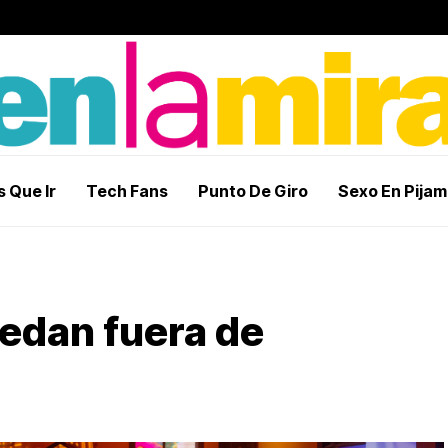
 Que Ir
Tech Fans
Punto De Giro
Sexo En Pija
uedan fuera de