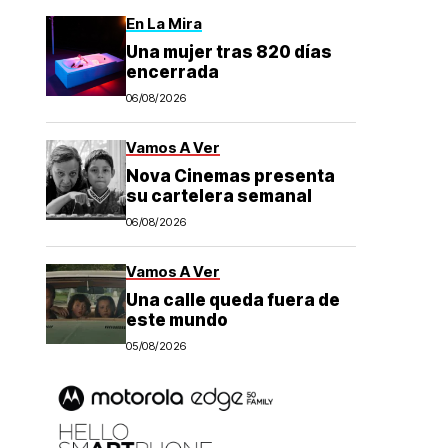
En La Mira
Una mujer tras 820 días
encerrada
06/08/2026
Vamos A Ver
Nova Cinemas presenta
su cartelera semanal
06/08/2026
Vamos A Ver
Una calle queda fuera de
este mundo
05/08/2026