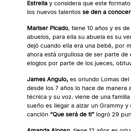
Estrella
y considera que este formato 
los nuevos talentos
se den a conocer
Mariser Picado
, tiene 10 años y es d
abuelos, para ella su abuela es su v
dejó cuando ella era una bebé, por 
ahora está orgullosa de ser parte de 
elogios por parte de los jueces, obt
James Angulo,
es oriundo Lomas del 
desde los 7 años lo hace de manera a
técnica y su voz. viene de una familia
sueño es llegar a alzar un Grammy y 
canción
“Que será de ti”
logró 29 pun
Amanda Alonso
, tiene 12 años es or