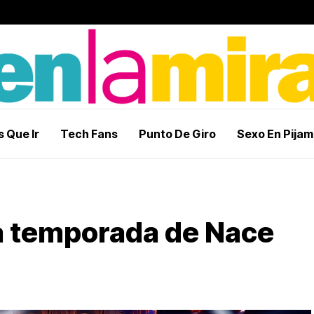
 Que Ir
Tech Fans
Punto De Giro
Sexo En Pija
ta temporada de Nace