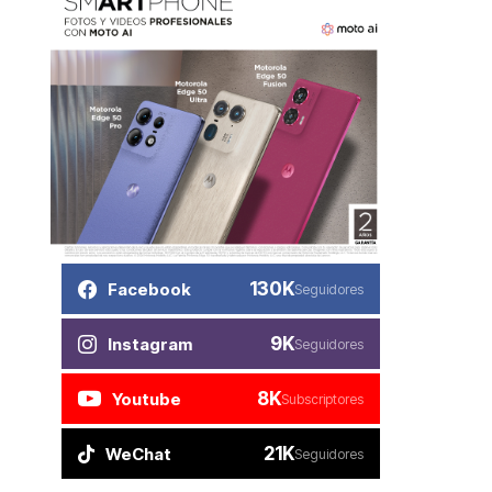
130K
Facebook
Seguidores
9K
Instagram
Seguidores
8K
Youtube
Subscriptores
21K
WeChat
Seguidores