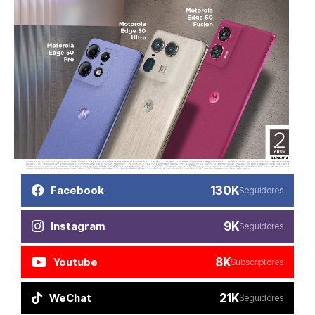
130K
Facebook
Seguidores
9K
Instagram
Seguidores
8K
Youtube
Subscriptores
21K
WeChat
Seguidores