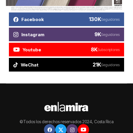
130K
Facebook
Seguidores
9K
Instagram
Seguidores
8K
Youtube
Subscriptores
21K
WeChat
Seguidores
©Todos los derechos reservados 2024, Costa Rica