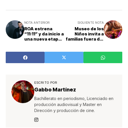
NOTA ANTERIOR
SIGUIENTE NOTA
ROA estrena
Museo de los
“11:11” y da inicio a
Niños invita a
una nueva etapa
familias fuera del
con su EP ‘Private
GAM a vivir la
Suite’
magia de su
Iluminación
Navideña
ESCRITO POR
Gabbo Martínez
Bachillerato en periodismo, Licenciado en
producción audiovisual y Master en
Dirección y producción de cine.