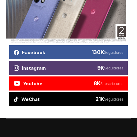
130K
Facebook
Seguidores
9K
Instagram
Seguidores
8K
Youtube
Subscriptores
21K
WeChat
Seguidores