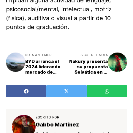
impidan alguna actividad de lenguaje,
psicosocial/mental, intelectual, motriz
(física), auditiva o visual a partir de 10
puntos de graduación.
NOTA ANTERIOR
SIGUIENTE NOTA
BYD arranca el
Nakury presenta
2024 liderando
su propuesta
mercado de
Selvática en el
vehículos
Mes de la Mujer
eléctricos a nivel
mundial
ESCRITO POR
Gabbo Martínez