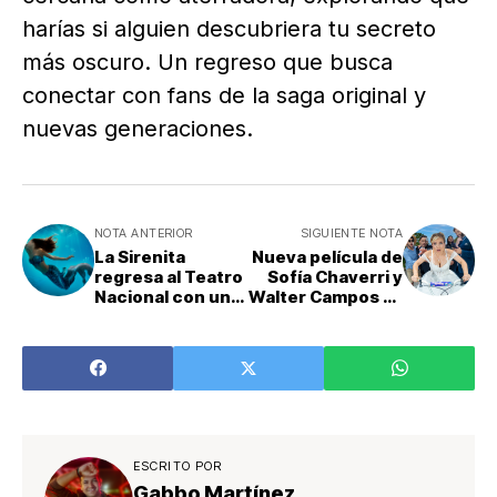
harías si alguien descubriera tu secreto
más oscuro. Un regreso que busca
conectar con fans de la saga original y
nuevas generaciones.
NOTA ANTERIOR
SIGUIENTE NOTA
La Sirenita
Nueva película de
regresa al Teatro
Sofía Chaverri y
Nacional con una
Walter Campos ya
propuesta
tiene afiche
artística
oficial
transformadora
ESCRITO POR
Gabbo Martínez