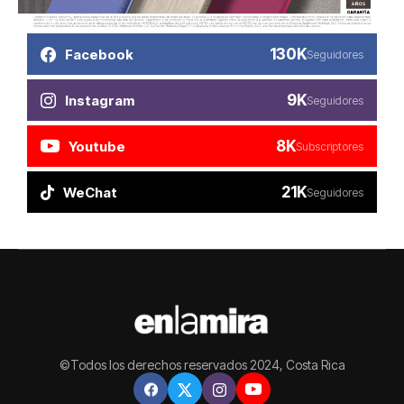
130K
Facebook
Seguidores
9K
Instagram
Seguidores
8K
Youtube
Subscriptores
21K
WeChat
Seguidores
©Todos los derechos reservados 2024, Costa Rica