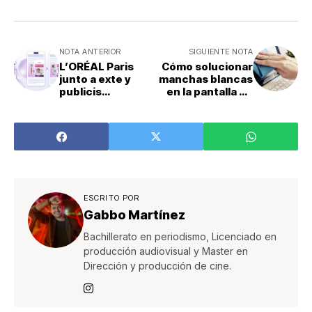
NOTA ANTERIOR
SIGUIENTE NOTA
L’ORÉAL Paris
Cómo solucionar
junto a exte y
manchas blancas
publicis
en la pantalla de
presentan su
tu computadora
caso de éxito con
una innovadora
campaña de 3d y
realidad
aumentada
ESCRITO POR
Gabbo Martínez
Bachillerato en periodismo, Licenciado en
producción audiovisual y Master en
Dirección y producción de cine.