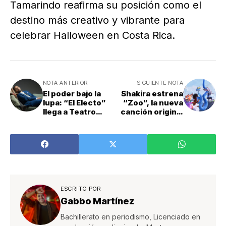
Tamarindo reafirma su posición como el
destino más creativo y vibrante para
celebrar Halloween en Costa Rica.
NOTA ANTERIOR
SIGUIENTE NOTA
El poder bajo la
Shakira estrena
lupa: “El Electo”
“Zoo”, la nueva
llega a Teatro
canción original
Espressivo con
de Zootopia 2
sátira, humor y
reflexión política
ESCRITO POR
Gabbo Martínez
Bachillerato en periodismo, Licenciado en