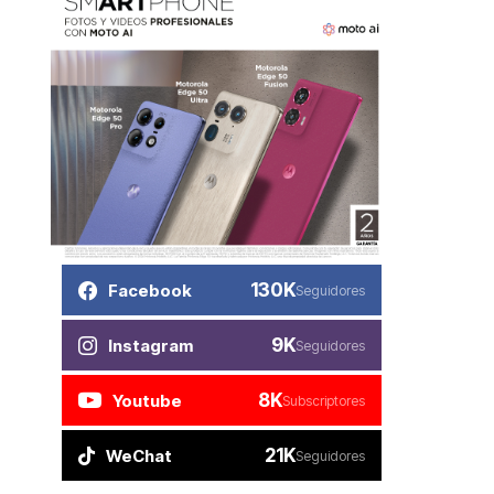
130K
Facebook
Seguidores
9K
Instagram
Seguidores
8K
Youtube
Subscriptores
21K
WeChat
Seguidores