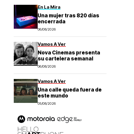
En La Mira
Una mujer tras 820 días
encerrada
06/08/2026
Vamos A Ver
Nova Cinemas presenta
su cartelera semanal
06/08/2026
Vamos A Ver
Una calle queda fuera de
este mundo
05/08/2026