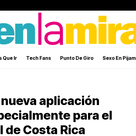
 Que Ir
Tech Fans
Punto De Giro
Sexo En Pija
 nueva aplicación
pecialmente para el
l de Costa Rica