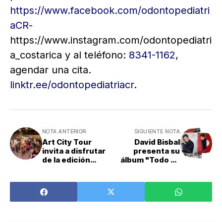
https://www.facebook.com/odontopediatri
aCR
-
https://www.instagram.com/odontopediatri
a_costarica y al teléfono:
8341-1162
,
agendar una cita.
linktr.ee/odontopediatriacr
.
NOTA ANTERIOR
SIGUIENTE NOTA
Art City Tour
David Bisbal
invita a disfrutar
presenta su
de la edición
álbum "Todo es
“Noche en
pósible en
Blanco”
Navidad"