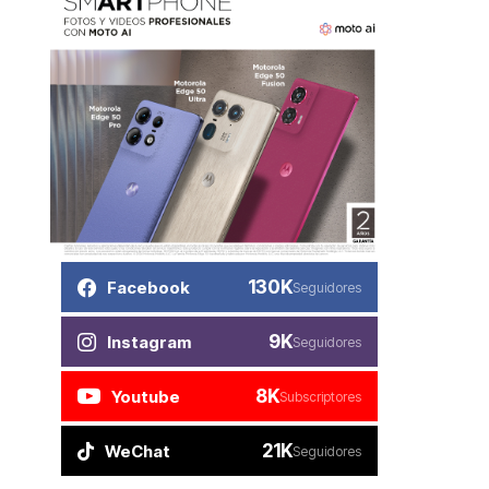
130K
Facebook
Seguidores
9K
Instagram
Seguidores
8K
Youtube
Subscriptores
21K
WeChat
Seguidores