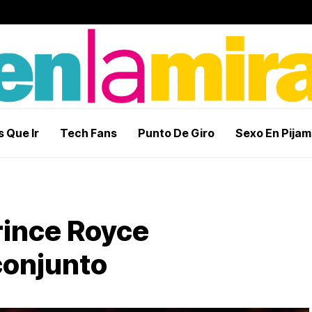
 Que Ir
Tech Fans
Punto De Giro
Sexo En Pija
rince Royce
conjunto