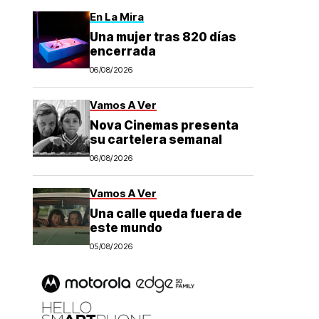
En La Mira
Una mujer tras 820 días
encerrada
06/08/2026
Vamos A Ver
Nova Cinemas presenta
su cartelera semanal
06/08/2026
Vamos A Ver
Una calle queda fuera de
este mundo
05/08/2026