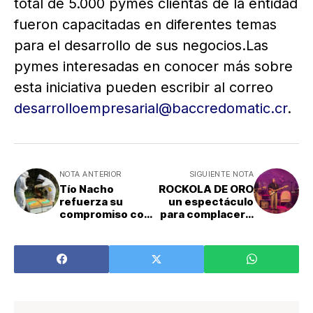
total de 5.000 pymes clientas de la entidad
fueron capacitadas en diferentes temas
para el desarrollo de sus negocios.Las
pymes interesadas en conocer más sobre
esta iniciativa pueden escribir al correo
desarrolloempresarial@baccredomatic.cr
.
NOTA ANTERIOR
SIGUIENTE NOTA
Tío Nacho
ROCKOLA DE ORO
refuerza su
un espectáculo
compromiso con
para complacer y
la protección de
celebrar el día del
los polinizadores
padre
más importantes
del mundo