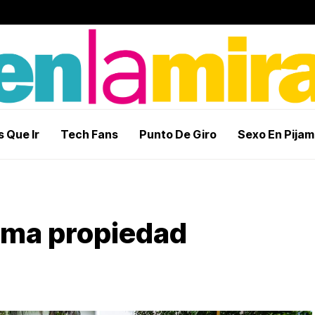
 Que Ir
Tech Fans
Punto De Giro
Sexo En Pija
rma propiedad