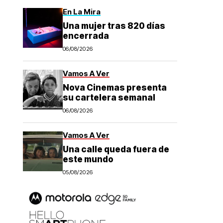
En La Mira
Una mujer tras 820 días
encerrada
06/08/2026
Vamos A Ver
Nova Cinemas presenta
su cartelera semanal
06/08/2026
Vamos A Ver
Una calle queda fuera de
este mundo
05/08/2026