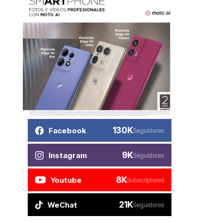
130K
Facebook
Seguidores
9K
Instagram
Seguidores
8K
Youtube
Subscriptores
21K
WeChat
Seguidores