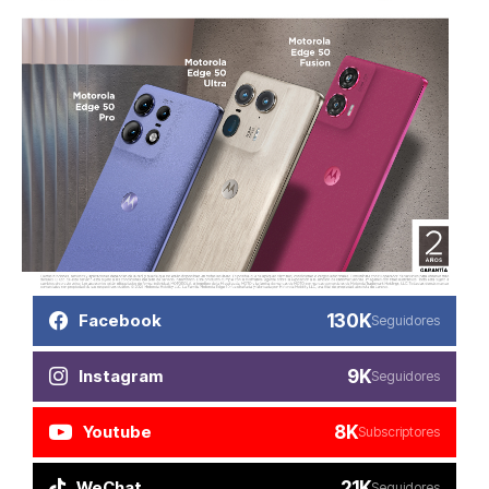
130K
Facebook
Seguidores
9K
Instagram
Seguidores
8K
Youtube
Subscriptores
21K
WeChat
Seguidores