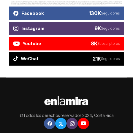
130K
Facebook
Seguidores
9K
Instagram
Seguidores
8K
Youtube
Subscriptores
21K
WeChat
Seguidores
©Todos los derechos reservados 2024, Costa Rica