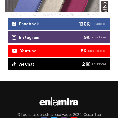
130K
Facebook
Seguidores
9K
Instagram
Seguidores
8K
Youtube
Subscriptores
21K
WeChat
Seguidores
©Todos los derechos reservados 2024, Costa Rica