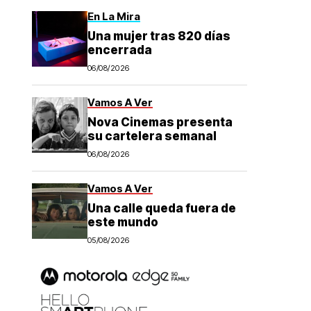
En La Mira
Una mujer tras 820 días
encerrada
06/08/2026
Vamos A Ver
Nova Cinemas presenta
su cartelera semanal
06/08/2026
Vamos A Ver
Una calle queda fuera de
este mundo
05/08/2026