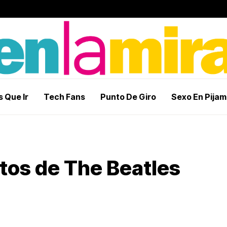
 Que Ir
Tech Fans
Punto De Giro
Sexo En Pija
os de The Beatles