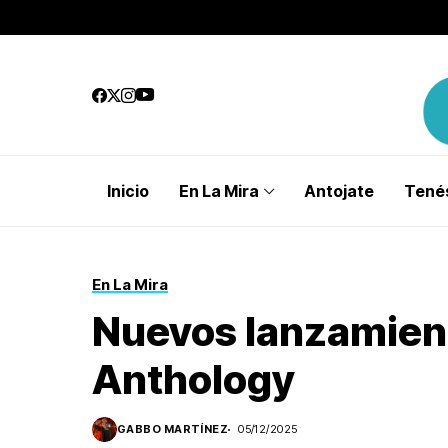
Inicio
En La Mira
Antojate
Tenés
En La Mira
Nuevos lanzamient
Anthology
GABBO MARTÍNEZ
05/12/2025