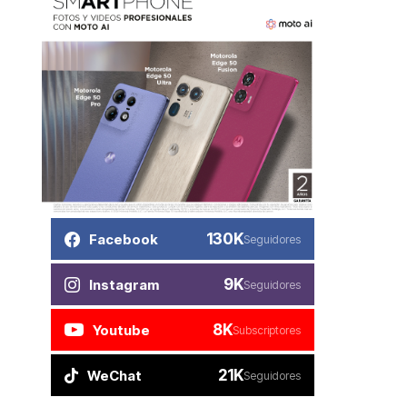
130K
Facebook
Seguidores
9K
Instagram
Seguidores
8K
Youtube
Subscriptores
21K
WeChat
Seguidores