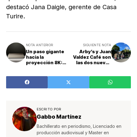
destacó Jana Daigle, gerente de Casa
Turire.
NOTA ANTERIOR
SIGUIENTE NOTA
Un paso gigante
Arby’s y Juan
hacia la
Valdez Café son
proyección 8K:
las dos nuevas
un proyector
razones para
alcanza la
visitar Liberia
primera
certificación de
la industria
ESCRITO POR
Gabbo Martínez
Bachillerato en periodismo, Licenciado en
producción audiovisual y Master en