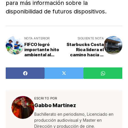
para más información sobre la
disponibilidad de futuros dispositivos.
NOTA ANTERIOR
SIGUIENTE NOTA
FIFCO logró
Starbucks Costa
importante hito
Rica lidera el
ambiental al
camino hacia la
alcanzar meta en
sostenibilidad en
índice de
el Día de la Tierra
circularidad
ESCRITO POR
Gabbo Martínez
Bachillerato en periodismo, Licenciado en
producción audiovisual y Master en
Dirección y producción de cine.