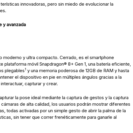
erísticas innovadoras, pero sin miedo de evolucionar la
tes.
de y avanzada
ño moderno y ultra compacto. Cerrado, es el smartphone
te plataforma móvil Snapdragon® 8+ Gen 1, una batería eficiente,
1
os plegables
y una memoria poderosa de 12GB de RAM y hasta
ner el dispositivo en pie en múltiples ángulos gracias a la
nteractuar, capturar y crear.
pturar la pose ideal mediante la captura de gestos y la captura
 cámaras de alta calidad, los usuarios podrán mostrar diferentes
 todas activadas por un simple gesto de abrir la palma de la
ticas, sin tener que correr frenéticamente para ganarle al