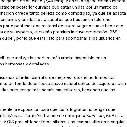
 delgados de su clase (7,49 mm), y en su delgado diseño integra
crustación posterior curvada que están unidas por un marco de
binación ofrece tanto belleza como comodidad, ya que se adapta
usuarios y es ideal para aquellos que buscan un teléfono
a parte posterior con material de cuero vegano suave hace que
1
llá de su aspecto, el diseño premium incluye protección IP68
1
a dulce
, por lo que está listo para acompañar a los usuarios en
P que incluye la apertura más amplia disponible en un
tos hermosas y detalladas.
 usuarios pueden disfrutar de mejores fotos en entornos con
lema. Un fondo de enfoque suave natural detrás del sujeto para un
idas para congelar la acción sin esfuerzo, haciendo que las
amente la exposición para que los fotógrafos no tengan que
ir la cámara. También dispone de enfoque
Instant all-pixel
para
, y OIS para obtener fotos nítidas. Una cámara ultra gran angular