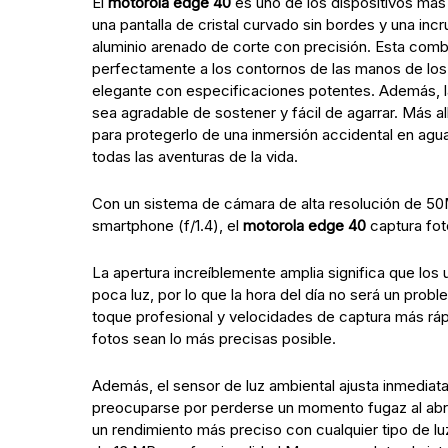
El
motorola edge 40
es uno de los dispositivos más
una pantalla de cristal curvado sin bordes y una in
aluminio arenado de corte con precisión. Esta com
perfectamente a los contornos de las manos de los 
elegante con especificaciones potentes. Además, l
sea agradable de sostener y fácil de agarrar. Más a
para protegerlo de una inmersión accidental en agu
todas las aventuras de la vida.
Con un sistema de cámara de alta resolución de 50M
smartphone (f/1.4), el
motorola edge 40
captura fo
La apertura increíblemente amplia significa que los
poca luz, por lo que la hora del día no será un prob
toque profesional y velocidades de captura más ráp
fotos sean lo más precisas posible.
Además, el sensor de luz ambiental ajusta inmediat
preocuparse por perderse un momento fugaz al abr
un rendimiento más preciso con cualquier tipo de luz