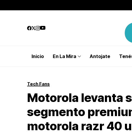
Inicio
En La Mira
Antojate
Tenés
Tech Fans
Motorola levanta s
segmento premium
motorola razr 40 u