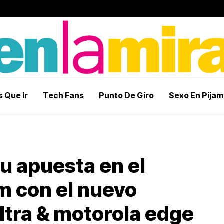
 Que Ir
Tech Fans
Punto De Giro
Sexo En Pija
u apuesta en el
 con el nuevo
ltra & motorola edge