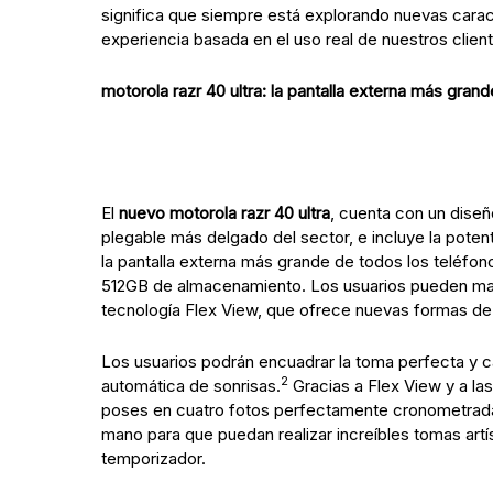
significa que siempre está explorando nuevas caract
experiencia basada en el uso real de nuestros clien
motorola razr 40 ultra: la pantalla externa más gran
El
nuevo motorola razr 40 ultra
, cuenta con un dise
plegable más delgado del sector, e incluye la poten
la pantalla externa más grande de todos los teléfon
512GB de almacenamiento. Los usuarios pueden mante
tecnología Flex View, que ofrece nuevas formas de i
Los usuarios podrán encuadrar la toma perfecta y ca
2
automática de sonrisas.
Gracias a Flex View y a las
poses en cuatro fotos perfectamente cronometradas,
mano para que puedan realizar increíbles tomas artís
temporizador.