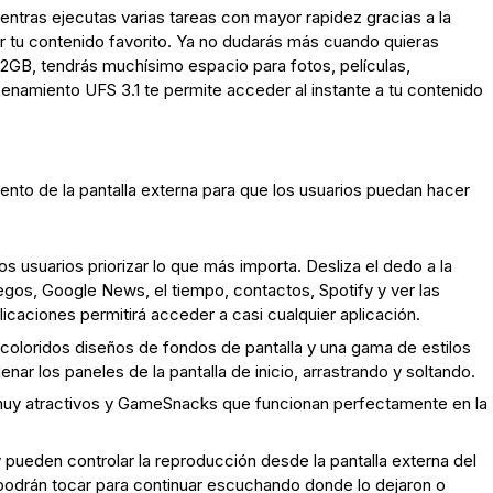
tras ejecutas varias tareas con mayor rapidez gracias a la
r tu contenido favorito. Ya no dudarás más cuando quieras
12GB, tendrás muchísimo espacio para fotos, películas,
enamiento UFS 3.1 te permite acceder al instante a tu contenido
ento de la pantalla externa para que los usuarios puedan hacer
s usuarios priorizar lo que más importa. Desliza el dedo a la
egos, Google News, el tiempo, contactos, Spotify y ver las
licaciones permitirá acceder a casi cualquier aplicación.
 coloridos diseños de fondos de pantalla y una gama de estilos
nar los paneles de la pantalla de inicio, arrastrando y soltando.
 muy atractivos y GameSnacks que funcionan perfectamente en la
 pueden controlar la reproducción desde la pantalla externa del
n podrán tocar para continuar escuchando donde lo dejaron o