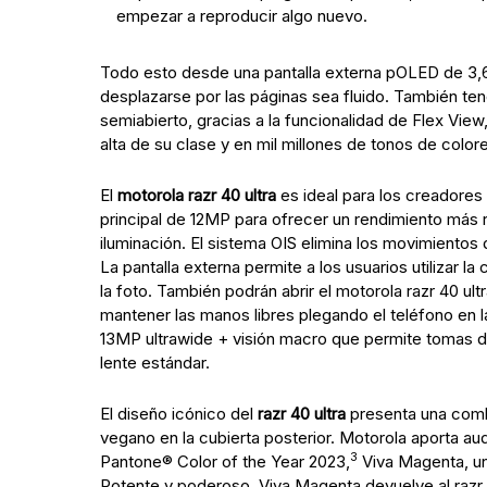
empezar a reproducir algo nuevo.
Todo esto desde una pantalla externa pOLED de 3,6
desplazarse por las páginas sea fluido. También tend
semiabierto, gracias a la funcionalidad de Flex View
alta de su clase y en mil millones de tonos de color
El
motorola razr 40 ultra
es ideal para los creadores
principal de 12MP para ofrecer un rendimiento más 
iluminación. El sistema OIS elimina los movimiento
La pantalla externa permite a los usuarios utilizar la
la foto. También podrán abrir el motorola razr 40 ult
mantener las manos libres plegando el teléfono en la
13MP ultrawide + visión macro que permite tomas 
lente estándar.
El diseño icónico del
razr 40 ultra
presenta una comb
vegano en la cubierta posterior. Motorola aporta aud
3
Pantone® Color of the Year 2023,
Viva Magenta, un 
Potente y poderoso, Viva Magenta devuelve al razr