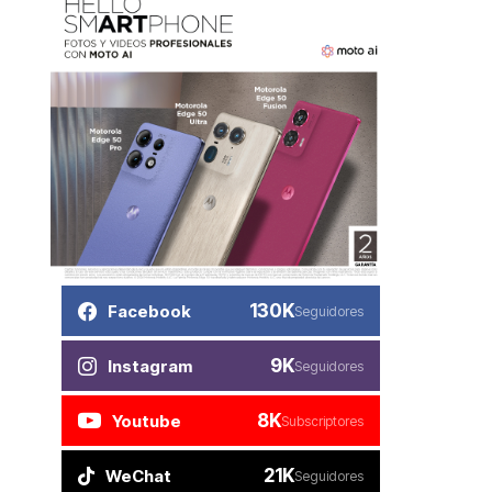
130K
Facebook
Seguidores
9K
Instagram
Seguidores
8K
Youtube
Subscriptores
21K
WeChat
Seguidores