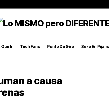
 Que Ir
Tech Fans
Punto De Giro
Sexo En Pijam
suman a causa
arenas