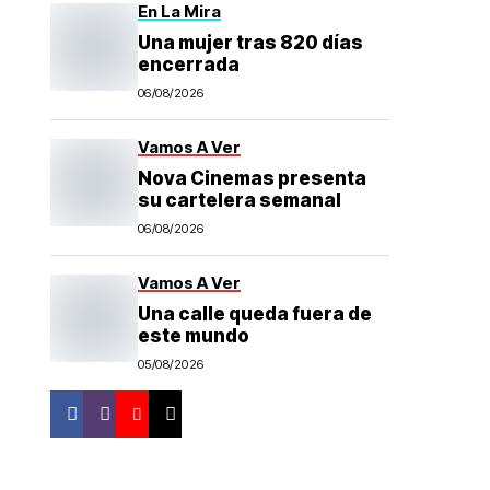
En La Mira
Una mujer tras 820 días
encerrada
06/08/2026
Vamos A Ver
Nova Cinemas presenta
su cartelera semanal
06/08/2026
Vamos A Ver
Una calle queda fuera de
este mundo
05/08/2026
Facebook
Instagram
Youtube
WeChat
130K
Seguidores
9K
8K
Seguidores
Subscriptores
21K
Seguidores