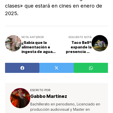
clases» que estará en cines en enero de
2025.
NOTA ANTERIOR
SIGUIENTE NOTA
¿Sabía que la
Taco Bell®
alimentación e
expande la
ingesta de agua
presencia en
son factores que
Costa Rica con la
pueden influir en
apertura de su
el olor de la orina?
primer
restaurante en
Puntarenas
ESCRITO POR
Gabbo Martínez
Bachillerato en periodismo, Licenciado en
producción audiovisual y Master en