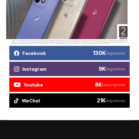
130K
Facebook
Seguidores
9K
Instagram
Seguidores
8K
Youtube
Subscriptores
21K
WeChat
Seguidores