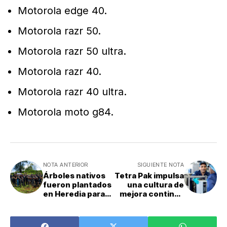
Motorola edge 40.
Motorola razr 50.
Motorola razr 50 ultra.
Motorola razr 40.
Motorola razr 40 ultra.
Motorola moto g84.
NOTA ANTERIOR
SIGUIENTE NOTA
Árboles nativos
Tetra Pak impulsa
fueron plantados
una cultura de
en Heredia para
mejora continua
combatir el
en las
cambio climático
operaciones de
sus clientes