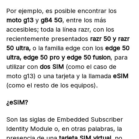
Por ejemplo, es posible encontrar los
moto g13
y
g84 5G
, entre los más
accesibles; toda la línea razr, con los
recientemente presentados
razr 50 y razr
50 ultra,
o la familia edge con los
edge 50
ultra, edge 50 pro y edge 50 fusion
, para
utilizar con
dos SIM
(como el caso de
moto g13) o una tarjeta y la llamada
eSIM
(como el resto de los equipos).
¿eSIM?
Son las siglas de Embedded Subscriber
Identity Module o, en otras palabras, la
presencia de una
tarjeta SIM virtual
, no