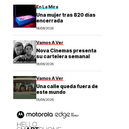
En La Mira
Una mujer tras 820 días
encerrada
06/08/2026
Vamos A Ver
Nova Cinemas presenta
su cartelera semanal
06/08/2026
Vamos A Ver
Una calle queda fuera de
este mundo
05/08/2026