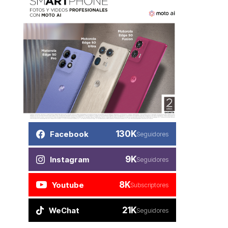
130K
Facebook
Seguidores
9K
Instagram
Seguidores
8K
Youtube
Subscriptores
21K
WeChat
Seguidores