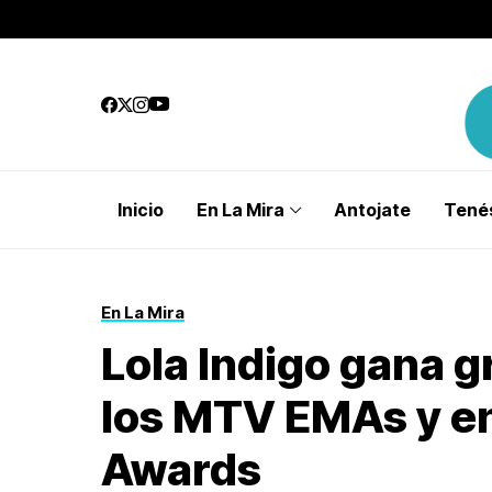
Inicio
En La Mira
Antojate
Tenés
En La Mira
Lola Indigo gana 
los MTV EMAs y e
Awards