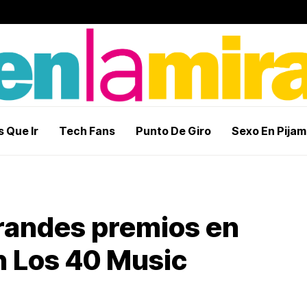
 Que Ir
Tech Fans
Punto De Giro
Sexo En Pija
grandes premios en
n Los 40 Music