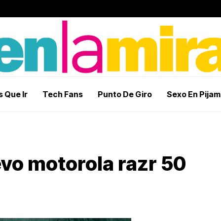
 Que Ir
Tech Fans
Punto De Giro
Sexo En Pija
evo motorola razr 50