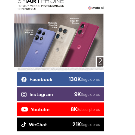
130K
Facebook
Seguidores
9K
Instagram
Seguidores
8K
Youtube
Subscriptores
21K
WeChat
Seguidores