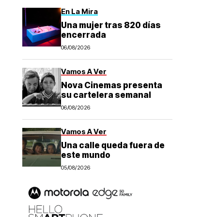
En La Mira
Una mujer tras 820 días
encerrada
06/08/2026
Vamos A Ver
Nova Cinemas presenta
su cartelera semanal
06/08/2026
Vamos A Ver
Una calle queda fuera de
este mundo
05/08/2026