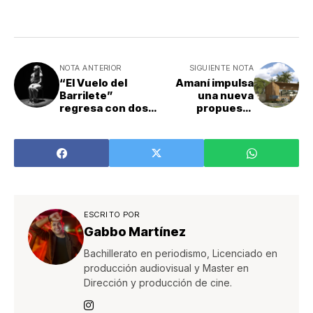
NOTA ANTERIOR
SIGUIENTE NOTA
“El Vuelo del
Amaní impulsa
Barrilete”
una nueva
regresa con dos
propuesta
funciones
residencial en el
especiales en el
Pacífico Central
marco del Día
Internacional de
la No Violencia
contra la Mujer
ESCRITO POR
Gabbo Martínez
Bachillerato en periodismo, Licenciado en
producción audiovisual y Master en
Dirección y producción de cine.