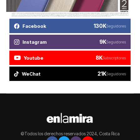
130K
Facebook
Seguidores
9K
Instagram
Seguidores
8K
Youtube
Subscriptores
21K
WeChat
Seguidores
©Todos los derechos reservados 2024, Costa Rica